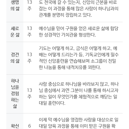
생명
13
도 천국에 갈 수 있는지, 신앙의 근본을 바로
의 삶
주
잡는 이 과정을 통해 많은 사람이 하나님과의
관계를 분명히 정립하고 있다.
새로
13
예수님을 믿어 구원을 얻은 새로운 삶에 합당
운 삶
주
한 성경적인 가치관을 형성한다.
기도는 어떻게 하고, 금식은 어떻게 하고, 예
경건
13
배는 어떻게 드리는가 등, 기독교인에게 필수
의 삶
주
적인 신앙훈련을 연습해보며 소그룹이 친밀
한 나눔을 통해 내적치유를 꾀한다.
하나
사람 중심으로 하나님을 바라보지 않고, 하나
님을
13
님 중심에서 과연 그분이 나를 통해 하시고자
경험
주
하는 일이 무엇인가를 체험적으로 깨닫는 일
하는
대일 훈련이다.
삶
이제 막 예수님을 영접한 사람을 대상으로 일
확신
6
대일 양육 과정을 통해 이미 받은 구원을 확