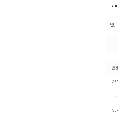
# 첨
댓글
번
35
35
35