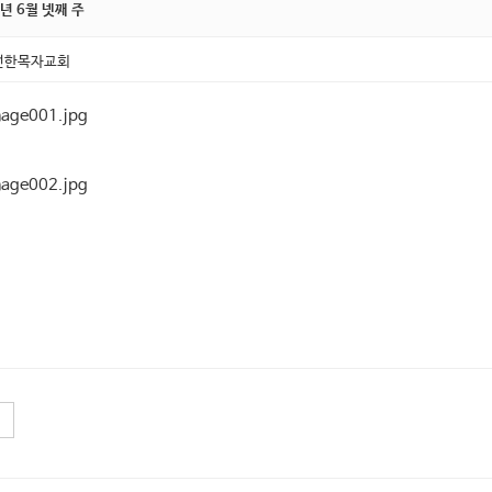
6년 6월 넷째 주
선한목자교회