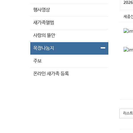
202
행사영상
세종
새가족앨범
사랑의 뜰안
목장나눔지
주보
온라인 새가족 등록
리스트