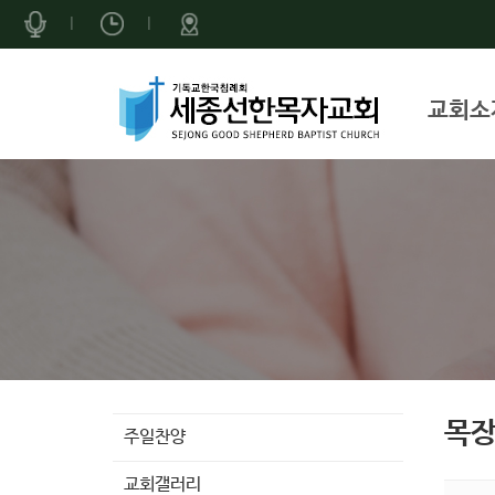
|
|
교회소
목
주일찬양
교회갤러리