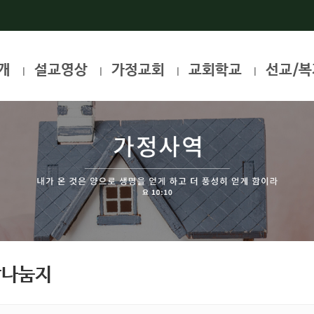
개
설교영상
가정교회
교회학교
선교/복
|
|
|
|
장나눔지