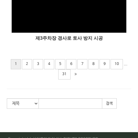
제3주차장 경사로 토사 방지 시공
...
1
2
3
4
5
6
7
8
9
10
31
검색