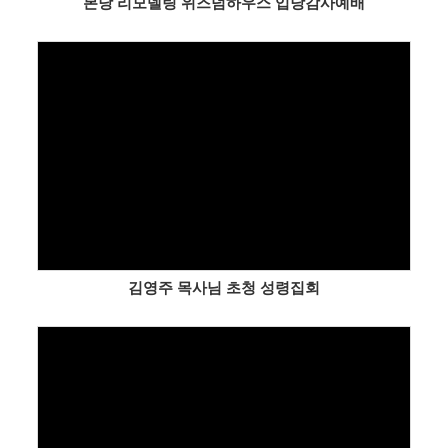
본당 리모델링 위즈덤하우스 입당감사예배
Views
김영주 목사님 초청 성령집회
Views