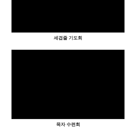
세겹줄 기도회
Views
목자 수련회